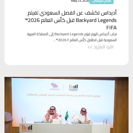
مجال كريستال
May 23, 2026
أديداس تكشف عن الفصل السعودي لفيلم
Backyard Legends قبل كأس العالم ‎‎™2026
FIFA‏‏
تجلب أديداس اليوم فيلم Backyard Legends إلى المملكة العربية
السعودية قبل انطلاق كأس العالم ‎‎™2026 F...
اقرا المزيد