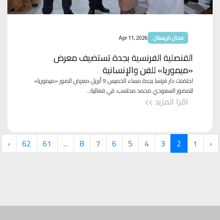
مجال كريستال
Apr 11, 2026
القنصلية الفرنسية بجدة تستضيف معرض
«ميموريا» للفن والإنسانية
احتضنت دار فرنسا بجدة مساء الخميس 9 أبريل معرض الصور «ميموريا»
للمصور السعودي محمد محتسب، في فعالية...
اقرا المزيد
›
62
61
...
8
7
6
5
4
3
2
1
‹