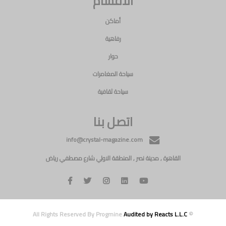
الاقسام
أماكن
رفاهية
حوار
سياحة المغامرات
سياحة ثقافية
اتصل بنا
info@crystal-magazine.com
القاهرة , مدينة نصر , المنطقة الاولي شارع مصطفي رياض
Audited by Reacts L.L.C
© All Rights Reserved By Progmine