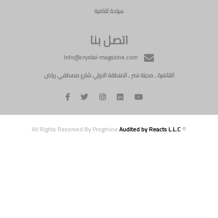
سياحة ثقافية
اتصل بنا
info@crystal-magazine.com
القاهرة , مدينة نصر , المنطقة الاولي شارع مصطفي رياض
Audited by Reacts L.L.C
© All Rights Reserved By Progmine