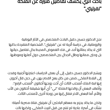
باحث أثري يكشف تفاصيل مثيرة عن الملكة
"نفرتيتي"
نجح الدكتور حسين دقيل الباحث المتخصص في الآثار اليونانية
والرومانية، في دراسة أثرية له عن "نفرتيتي"، الشخصية المتفردة بذاتها
التي لا يكاد يماثلها أحد، في فك الغموض المحيط بكل تفاصيل حياتها
بل وحتى مماتها وطال الجدال بين المتخصصين حول أصلها وموطنها.
ويشير الدكتور حسين دقيل، إلى أن بعض الدراسات اعتبرتها أجنبية وفدت
إلى البلاط الملكي ضمن من كان يعج القصر بهن، في حين قال آخرون
إنها ابنة الملك أمنحتب الثالث أي أخت زوجها أخناتون "أمنحتب الرابع"،
وأضاف البعض أن والدتها الملكة "تي" أي أنها شقيقة أخناتون من الأب
والأم، أما البعض الآخر فقال إنها من زوجة أخرى لأمنحتب الثالث.
ولكن ما يكاد يجزم به معظم الباحثين؛ أن نفرتيتي فتاة مصرية أصيلة؛
نشأت في أسرة عادية لم تنتمِ من قبل للبيت الملكي، ولكنها نالت