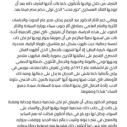
الشرف من خلال زواجها بأخناتون، كما نالت أختها الشرف ذاته بعد أن
تزوجها القائد العسكري "حور محب" الذي تولى حكم مصر فيما بعد.
ويلقي خبير الآثار الدكتور عبد الرحيم ريحان، مدير عام البحوث والدراسات
الأثرية والنشر العلمي بمناطق آثار جنوب سيناء بوزارة السياحة والآثار،
الضوء على هذه الدراسة، موضحًا أن نفرتيتي -التي تعني (الجميلة أتت)-
نالت من اسمها نصيبًا فبالرغم من أن صورها بجوار زوجها لم تكن ذات
لمسة جمالية؛ حيث ظهرت بشكل غير متناسق؛ طويلة الرقبة، منحدرة
الجبهة، كبيرة البطن؛ إلا أنها اشتهرت بالجمال؛ الذي أظهره الفنان
المصري القديم على تماثيلها الأخرى بصورة رائعة، فظهرت ملامح
وجهها توحي بالليونة والحيوية والجمال الأنثوي، كتمثالها النصفي
الذي تم اكتشافه عام 1912م، والذي يُعرض حاليا بمتحف نيويس في
برلين بألمانيا؛ كما نقش على الجدران ما يدل على جمالها، ومنه تلك
الأوصاف التي قيلت فيها ومنها: أنها "الجديرة بالمرح، ذات الحسن، حلوة
الحب، زائدة الجمال التي يحبها الملك، سيدة السعادة، سيدة جميع
النساء" هكذا وصفوها.
ويوضح الدكتور ريحان، أن نفرتيتي لم تكن شخصية جميلة وجذابة وفقط
بل كانت إلى جانب ذلك شخصية قوية يهابها الرجال والنساء على
السواء، وكان لها دور بارز في حياة أخناتون فكانت له نعم الساعد
والمعين في نشر دعوته وتثبيت دعائم دينه الجديد ووقفت بجواره
وآزرته، ولم ينس لها أخناتون ذلك فقربها منه وجعلها دومًا بجواره