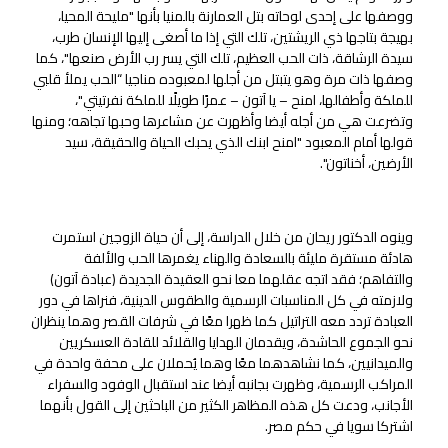
ووصفها على إحدى لوحاته بتل العمارنة بالمنيا بأنها "مليحة المحيا،
بهيجة بتاجها ذي الريشتين، تلك التي إذا ما أصغى إليها الإنسان طرب،
سيدة الرشاقة، ذات الحب العظيم، تلك التي يسر رب الأرض صنعها"، كما
وصفها ذات مرة وهو يتبتل من أجلها لمعبوده مناجيا “الحب يملأ قلبي
للملكة وأطفالها، امنح – يا آتون – عمرًا طويلًا للملكة نفرتيتي"،
وتضرعت هي من أجله أيضا وأظهرت عن مشاعرها وحبها تجاهه؛ ومنها
قولها أمام المعبود "امنح ابنك الذي يحبك الحياة والحقيقة، سيد
الأرضين، أخناتون".
وينوه الدكتور ريحان من خلال الدراسة، إلى أن حياة الزوجين استمرت
هادئة مستقرة مليئة بالسعادة والهناء يغمرها الحب والألفة
والتفاهم؛ فقد اتجه عقلهما معا نحو العقيدة الجديدة (عبادة آتون)
ولازمته في كل المناسبات الرسمية والطقوس الدينية، فنراها في دور
العبادة تردد معه التراتيل كما ظهرا معًا في شرفات القصر وهما ينظران
نحو الجموع الحاشدة، ويقدمان الهدايا والقلائد للقادة العسكريين
والميدانيين، كما نشاهدهما معًا وهما يُحملان على محفة واحدة في
المراكب الرسمية، وظهرت بجانبه أيضا عند استقبال الوفود والسفراء
الأجانب، ودعت كل هذه المظاهر الكثير من الباحثين إلى القول بأنهما
اشتركا سويا في حكم مصر.